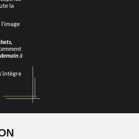
ute la
 l’image
hets,
écemment
e demain
à
s’intègre
ION