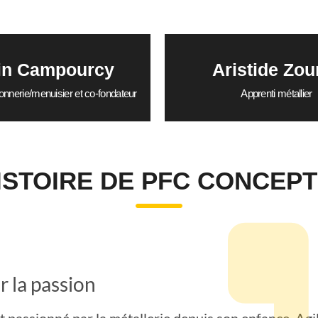
in Campourcy
Aristide Zou
nnerie/menuisier et co-fondateur
Apprenti métallier
HISTOIRE DE PFC CONCEPT
r la passion
st passionné par la métallerie depuis son enfance. Agil