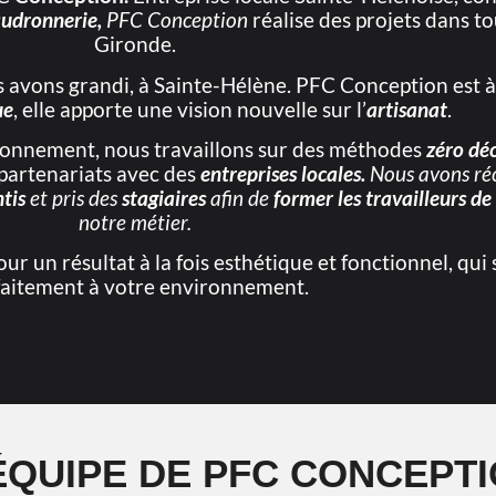
audronnerie,
PFC Conception
réalise des projets dans to
Gironde.
us avons grandi, à Sainte-Hélène. PFC Conception est à
ue
, elle apporte une vision nouvelle sur l’
artisanat
.
vironnement, nous travaillons sur des méthodes
zéro déc
 partenariats avec des
entreprises
locales.
Nous avons r
ntis
et pris des
stagiaires
afin de
former
les travailleurs d
notre métier.
our un résultat à la fois esthétique et fonctionnel, qui 
faitement à votre environnement.
ÉQUIPE DE PFC CONCEPT