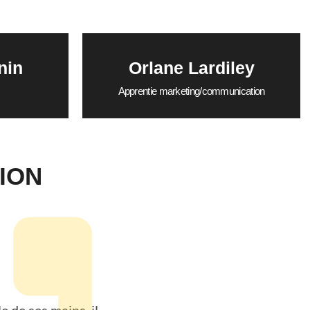
nin
Orlane Lardiley
Apprentie marketing/communication
ION
e de ses mains, il