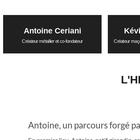
Antoine Ceriani
Kév
Créateur métallier et co-fondateur
Créateur maço
L'
Antoine, un parcours forgé pa
En premier lieu, Antoine, natif girondin, e